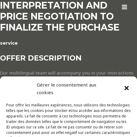
INTERPRETATION AND
Aller
au
MAI
PRICE NEGOTIATION TO
contenu
MEN
FINALIZE THE PURCHASE
service
OFFER DESCRIPTION
Our multilingual team will accompany you in your interactions
with sales staff, facilitating communication and ensuring a clear
Gérer le consentement aux
understanding of all essential information.
cookies
Once you’ve found the vehicle that meets your expectations,
Pour offrir les meilleures expériences, nous utilisons des technologies
our team will set to work negotiating the best price on your
telles que les cookies pour stocker et/ou accéder aux informations des
appareils. Le fait de consentir à ces technologies nous permettra de
behalf. Thanks to our negotiating expertise and in-depth
traiter des données telles que le comportement de navigation ou les
knowledge of the automotive market, we aim to achieve the
ID uniques sur ce site. Le fait de ne pas consentir ou de retirer son
consentement peut avoir un effet négatif sur certaines caractéristiques
best possible terms for our customers.